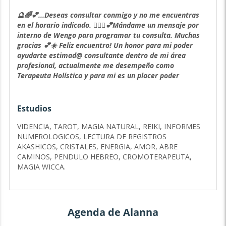
🔮🌈💕...Deseas consultar conmigo y no me encuentras
en el horario indicado. 🧘🏻‍♀️💕Mándame un mensaje por
interno de Wengo para programar tu consulta. Muchas
gracias 💕☀️ Feliz encuentro! Un honor para mi poder
ayudarte estimad@ consultante dentro de mi área
profesional, actualmente me desempeño como
Terapeuta Holística y para mi es un placer poder
acompañarte dentro de cualquier duda o molestia que te
agobie. Dentro del campo terapéutico tengo los
siguientes estudios:
Estudios
1) Master Reiki Usui
VIDENCIA, TAROT, MAGIA NATURAL, REIKI, INFORMES
Reiki con rosas (amor)
NUMEROLOGICOS, LECTURA DE REGISTROS
- Equilibrio de Chakras
AKASHICOS, CRISTALES, ENERGIA, AMOR, ABRE
-Sanación con imposición de manos
CAMINOS, PENDULO HEBREO, CROMOTERAPEUTA,
2) Lectura de Registros Akashicos
MAGIA WICCA.
3) Angeles
-Oráculo Angelical
4) Oráculo Rúnico
-Lectura de Runas Vikingas
Agenda de Alanna
-Estudios de la Tradición Vikinga
5) ArteSANA: