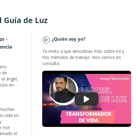
el Guía de Luz
or -
¿Quién soy yo?
iencia
Te invito a que descubras más sobre mí y
mis métodos de trabajo. Nos vemos en
consulta.
iero
o de
 el ángel,
esta en
 muchas
tu vida en
y
e ese
lamado el