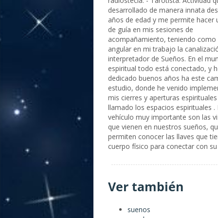
radiostecia. - Tarotista. Actividad 
desarrollado de manera innata de
años de edad y me permite hacer
de guía en mis sesiones de
acompañamiento, teniendo como 
angular en mi trabajo la canalizaci
interpretador de Sueños. En el mu
espiritual todo está conectado, y 
dedicado buenos años ha este ca
estudio, donde he venido implem
mis cierres y aperturas espirituales
llamado los espacios espirituales 
vehículo muy importante son las v
que vienen en nuestros sueños, q
permiten conocer las llaves que ti
cuerpo físico para conectar con su e
Ver también
suenos