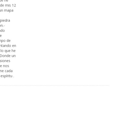
que he
sde mis 12
 un mapa
piedra
ón.-
ndo
he
mpo de
entando en
 lo que he
. Donde un
isiones
ue nos
ene cada
spíritu .