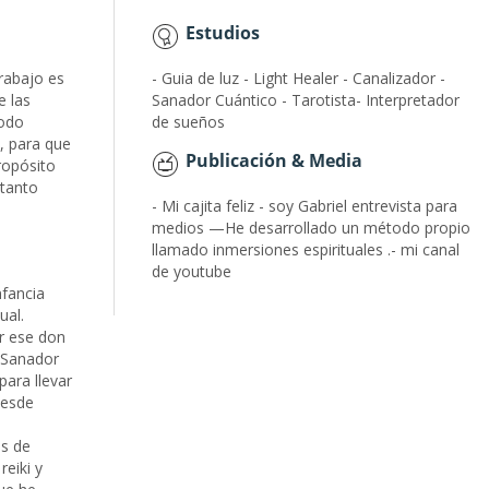
Estudios
rabajo es
- Guia de luz - Light Healer - Canalizador -
e las
Sanador Cuántico - Tarotista- Interpretador
todo
de sueños
, para que
Publicación & Media
ropósito
 tanto
- Mi cajita feliz - soy Gabriel entrevista para
medios —He desarrollado un método propio
llamado inmersiones espirituales .- mi canal
de youtube
nfancia
ual.
ar ese don
- Sanador
ara llevar
desde
os de
reiki y