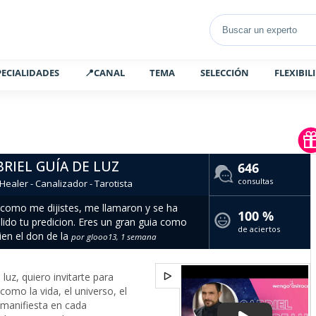
PECIALIDADES
📍CANAL
TEMA
SELECCIÓN
FLEXIBIL
RIEL GUÍA DE LUZ
646
consultas
 Healer - Canalizador - Tarotista
 como me dijistes, me llamaron y se ha
100 %
ido tu predicion. Eres un gran guia como
de aciertos
en el don de la
por glooo13, 1 semana
luz, quiero invitarte para
omo la vida, el universo, el
 manifiesta en cada