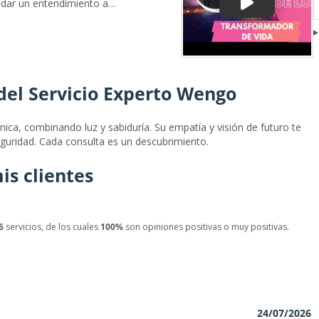
dar un entendimiento a
ndo en tu vida en medio de
 para poder sentir ese aire
lo llamado el ahora, el
e, mi trabajo es servir a
erramientas, las puertas que
del Servicio Experto Wengo
osotros , para que
opósito que vinimos a
iritual como físico.🙏☀️
nica, combinando luz y sabiduría. Su empatía y visión de futuro te
guridad. Cada consulta es un descubrimiento.
is clientes
6
servicios, de los cuales
100%
son opiniones positivas o muy positivas.
24/07/2026