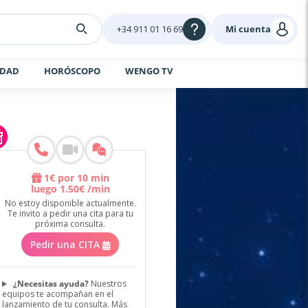
+34 911 01 16 69
Mi cuenta
IDAD
HORÓSCOPO
WENGO TV
1
€
por 10 min
luego
1
.
50
€
/min
No estoy disponible actualmente.
Te invito a pedir una cita para tu
próxima consulta.
Pedir una CITA
¿Necesitas ayuda?
Nuestros
equipos te acompañan en el
lanzamiento de tu consulta.
Más