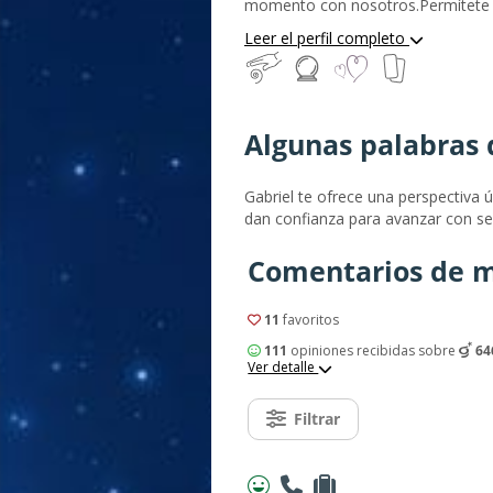
momento con nosotros.Permítete 
muchas cosas que han venido pasa
Leer el perfil completo
aquello llamado pasado y presente,
ese propósito, esa misión en aquel
mañana.Estoy aquí para acompañart
través de la luz, y mostrarte las h
Algunas palabras 
en todo momento están allí para n
podamos abrazar una misión un pr
hacer en este plano tanto tanto esp
Gabriel te ofrece una perspectiva ú
dan confianza para avanzar con se
Comentarios de m
11
favoritos
111
opiniones recibidas sobre
64
Ver detalle
Filtrar