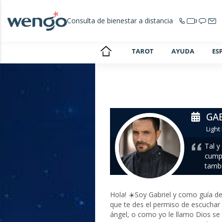
Consulta de bienestar a distancia
TAROT
AYUDA
ES
GAB
Light
Tal y
cumpl
tambi
Hola! ☀️Soy Gabriel y como guía de 
que te des el permiso de escuchar c
ángel, o como yo le llamo Dios se