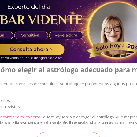
ómo elegir al astrólogo adecuado para 
cuentan con miles de consultas. Aquí abajo te proponemos algunas pauta
ientes
entrevistas
ncontrar a mi experto
"
que te ayudará a escoger al astrólogo que mejor c
cio al cliente está a tu disposición llamando al
+34 934 92 38 18
.
¡Esta