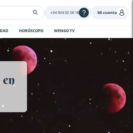
+34 934 92 38 18
Mi cuenta
IDAD
HORÓSCOPO
WENGO TV
 en