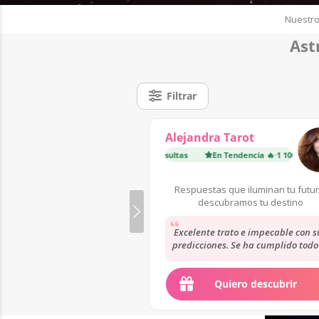
Nuestro
Ast
Filtrar
Alejandra Tarot
En Tendencia 🔥
·
1 100 consultas
En Tendencia 🔥
·
1 100 consulta
Respuestas que iluminan tu futur
descubramos tu destino
Excelente trato e impecable con s
predicciones. Se ha cumplido todo
que auguro hace un mes. Muy
agradecida
Quiero descubrir