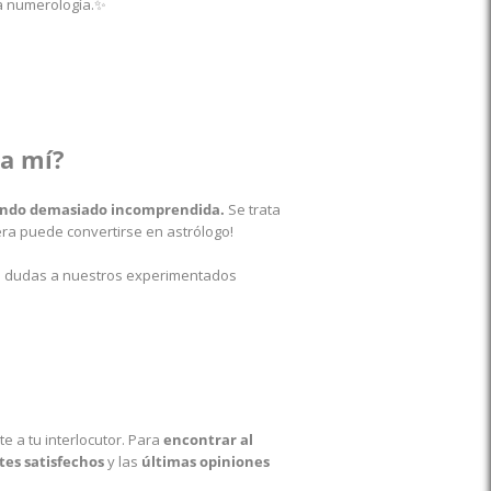
la numerología.✨
ra mí?
siendo demasiado incomprendida.
Se trata
era puede convertirse en astrólogo!
tus dudas a nuestros experimentados
 a tu interlocutor.
Para
encontrar al
tes satisfechos
y las
últimas opiniones