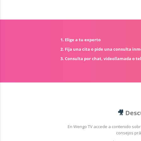
1. Elige a tu experto
2. Fija una cita o pide una consulta in
3. Consulta por chat, videollamada o te
🎥
Desc
En Wengo TV accede a contenido sob
consejos prá