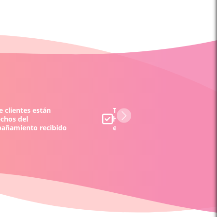
 clientes están
Todos los tarotistas y/o vident
echos del
han sido evaluados por nuestr
añamiento recibido
equipo y por nuestros clientes