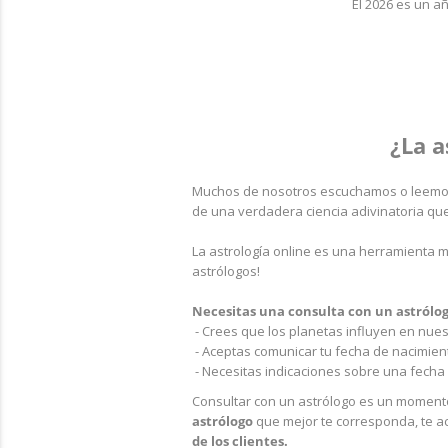
El 2026 es un añ
¿La a
Muchos de nosotros escuchamos o leemos
de una verdadera ciencia adivinatoria que
La astrología online es una herramienta 
astrólogos!
Necesitas una consulta con un astrólogo
- Crees que los planetas influyen en nues
- Aceptas comunicar tu fecha de nacimient
- Necesitas indicaciones sobre una fecha 
Consultar con un astrólogo es un momento
astrólogo
que mejor te corresponda, te a
de los clientes.