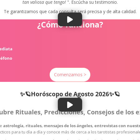
tan valiosa que tengo!
". Escúcha su testimonio.
Te garantizamos que cada consulta será precisa y de alta calidad.
¿Cómo funciona?
mediata
léfono
Comenzamos >
✨🪐Horóscopo de
Agosto 2026✨🪐
ubre Rituales, Predicciones, Consejos de los 
re
astrología, rituales, mensajes de los ángeles, entrevistas con nue
cticos para tu día a día y conoce más de cerca a los tarotistas profesiona