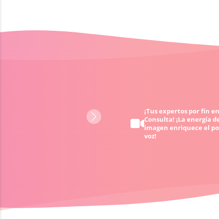
Obtén ayuda 24/7 - cuando
¡Tus expertos por fín en
Consulta! ¡La energía de
quieras y donde quieras
imagen enriquece el po
voz!