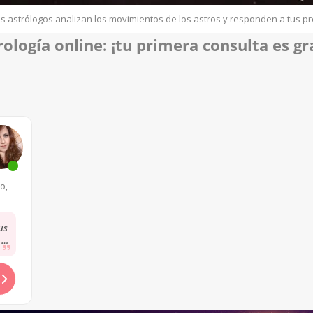
s astrólogos analizan los movimientos de los astros y responden a tus p
rología online
: ¡tu p
rimera consulta es gra
s
o,
us
 lo