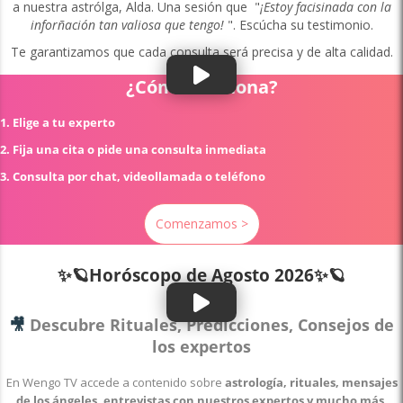
a nuestra astrólga, Alda. Una sesión que "
¡Estoy facisinada con la
inforñación tan valiosa que tengo!
". Escúcha su testimonio.
Te garantizamos que cada consulta será precisa y de alta calidad.
¿Cómo funciona?
1. Elige a tu experto
2. Fija una cita o pide una consulta inmediata
3. Consulta por chat, videollamada o teléfono
Comenzamos >
✨🪐Horóscopo de
Agosto 2026✨🪐
🎥
Descubre Rituales, Predicciones, Consejos de
los expertos
En Wengo TV accede a contenido sobre
astrología, rituales, mensajes
de los ángeles, entrevistas con nuestros expertos y mucho más
.