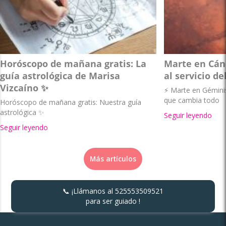
Horóscopo de mañana gratis: La
Marte en Cánc
guía astrológica de Marisa
al servicio de
Vizcaíno ✨
⚡ Marte en Géminis 
que cambia todo
Horóscopo de mañana gratis: Nuestra guía
astrológica ✨
Seguir leyendo
Seguir leyendo
Más artículos
📞 ¡Llámanos al
525553509521
para ser guiado !