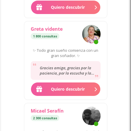
Gracias...
Quiero descubrir
Greta vidente
1 800 consultas
✨ Todo gran sueño comienza con un
gran soñador. ✨
Gracias amiga, gracias por la
paciencia, por la escucha y la
atención........................................................
..........................................................................
Quiero descubrir
...........................
Micael Serafín
2 300 consultas