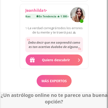
Jeanhilda✨
ia 🔥
·
1 300 consultas
En Tendencia 🔥
·
1 300 consultas
✨La verdad corregirá todos los errores
de tu mente y te traerá paz 🙏
Debo decir que me sorprendió como
es tan acertiva dudaba de algunas
cosas pero fue tal como ella dió la
lectura...
Quiero descubrir
MÁS EXPERTOS
¿Un astrólogo online no te parece una buena
opción?