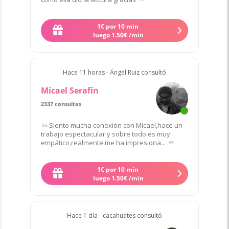
1
€
por 10 min
Quiero contactar a Jeanhilda✨
luego
1
.
50
€
/min
Hace 11 horas - Ángel Ruiz consultó
Micael Serafín
2337 consultas
de 42 clientes
Siento mucha conexión con Micael,hace un
trabajo espectacular y sobre todo es muy
empático,realmente me ha impresiona...
1
€
por 10 min
Quiero contactar a Micael
luego
1
.
50
€
/min
Hace 1 día - cacahuates consultó