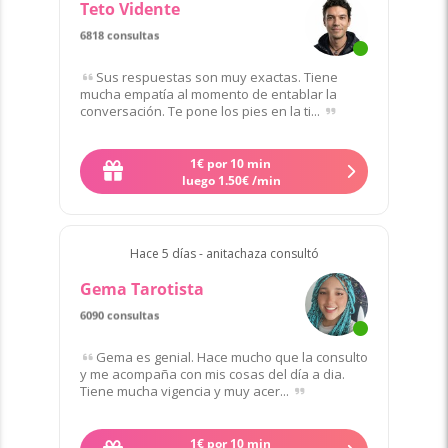
Teto Vidente
6818 consultas
de 65 clientes
Sus respuestas son muy exactas. Tiene
mucha empatía al momento de entablar la
conversación. Te pone los pies en la ti...
1
€
por 10 min
Quiero contactar a Teto
luego
1
.
50
€
/min
Hace 5 días - anitachaza consultó
Gema Tarotista
6090 consultas
de 60 clientes
Gema es genial. Hace mucho que la consulto
y me acompaña con mis cosas del día a dia.
Tiene mucha vigencia y muy acer...
1
€
por 10 min