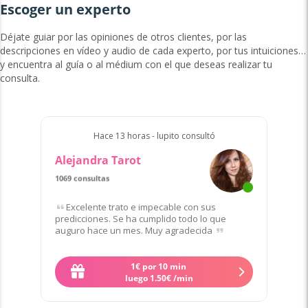
Escoger un experto
Déjate guiar por las opiniones de otros clientes, por las
descripciones en vídeo y audio de cada experto, por tus intuiciones…
y encuentra al guía o al médium con el que deseas realizar tu
consulta.
Hace 13 horas - lupito consultó
Alejandra Tarot
1069 consultas
Excelente trato e impecable con sus
predicciones. Se ha cumplido todo lo que
auguro hace un mes. Muy agradecida
1
€
por 10 min
Quiero contactar a Alejandra
luego
1
.
50
€
/min