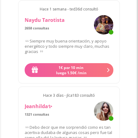
Hace 1 semana - ted36d consultó
Naydu Tarotista
2658 consultas
de 16 clientes
Siempre muy buena orientación, y apoyo
energético y todo siempre muy claro, muchas
gracias
1
€
por 10 min
Quiero contactar a Naydu
luego
1
.
50
€
/min
Hace 3 días - jlca183 consultó
Jeanhilda✨
1321 consultas
de 6 clientes
Debo decir que me sorprendió como es tan
acertiva dudaba de algunas cosas pero fue tal
como ella dió la lectura gracias