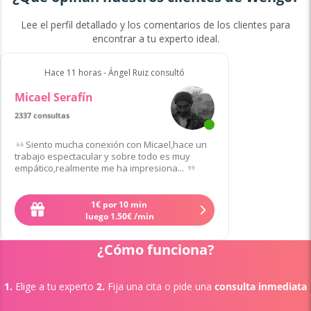
Lee el perfil detallado y los comentarios de los clientes para
encontrar a tu experto ideal.
Hace 11 horas - Ángel Ruiz consultó
Micael Serafín
2337 consultas
de 42 clientes
Siento mucha conexión con Micael,hace un
trabajo espectacular y sobre todo es muy
empático,realmente me ha impresiona...
1
€
por 10 min
Quiero contactar a Micael
luego
1
.
50
€
/min
¿Cómo funciona?
1.
Elige a tu experto
2.
Fija una cita o pide una
consulta inmediata