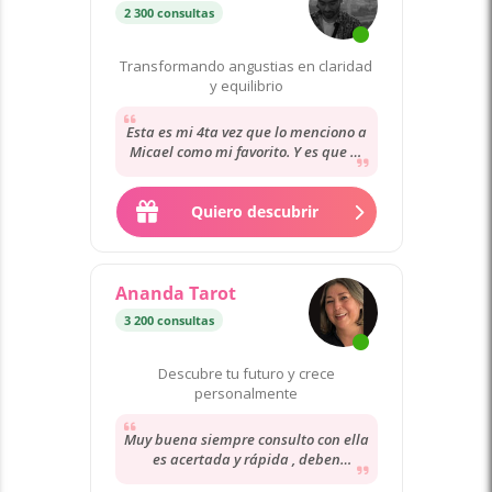
2 300 consultas
Transformando angustias en claridad
y equilibrio
Esta es mi 4ta vez que lo menciono a
Micael como mi favorito. Y es que el
es muUcho más que un tarotista. Te
ayuda...
Quiero descubrir
Ananda Tarot
3 200 consultas
Descubre tu futuro y crece
personalmente
Muy buena siempre consulto con ella
es acertada y rápida , deben
consultar los demás no me han