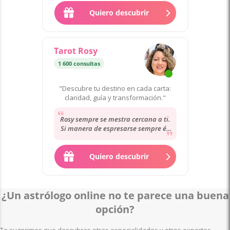
dicho la verdad
Quiero descubrir
Tarot Rosy
1 600 consultas
"Descubre tu destino en cada carta:
claridad, guía y transformación."
Rosy sempre se mestra cercana a ti.
Si manera de espresarse sempre és
càlida. Me gusta tener una consulta
con...
Quiero descubrir
¿Un astrólogo online no te parece una buena
opción?
Te sugerimos que descubras otras especialidades y otros expertos.