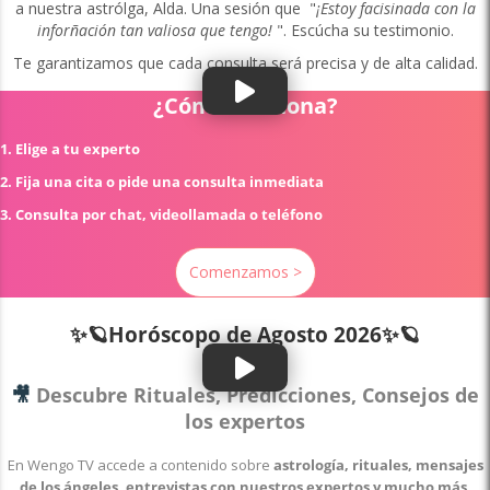
a nuestra astrólga, Alda. Una sesión que "
¡Estoy facisinada con la
inforñación tan valiosa que tengo!
". Escúcha su testimonio.
Te garantizamos que cada consulta será precisa y de alta calidad.
¿Cómo funciona?
1. Elige a tu experto
2. Fija una cita o pide una consulta inmediata
3. Consulta por chat, videollamada o teléfono
Comenzamos >
✨🪐Horóscopo de
Agosto 2026✨🪐
🎥
Descubre Rituales, Predicciones, Consejos de
los expertos
En Wengo TV accede a contenido sobre
astrología, rituales, mensajes
de los ángeles, entrevistas con nuestros expertos y mucho más
.