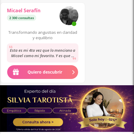
Micael Serafín
2 300 consultas
Transformando angustias en claridad
y equilibrio
Esta es mi 4ta vez que lo menciono a
Micael como mi favorito. Y es que el
es muUcho más que un tarotista. Te
ayuda...
Quiero descubrir