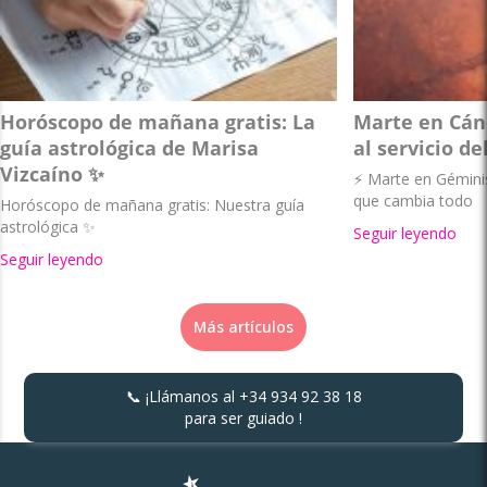
Horóscopo de mañana gratis: La
Marte en Cánc
guía astrológica de Marisa
al servicio de
Vizcaíno ✨
⚡ Marte en Géminis 
que cambia todo
Horóscopo de mañana gratis: Nuestra guía
astrológica ✨
Seguir leyendo
Seguir leyendo
Más artículos
📞 ¡Llámanos al
+34 934 92 38 18
para ser guiado !