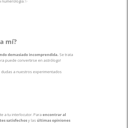
la numerología.✨
ra mí?
siendo demasiado incomprendida.
Se trata
era puede convertirse en astrólogo!
tus dudas a nuestros experimentados
 a tu interlocutor.
Para
encontrar al
tes satisfechos
y las
últimas opiniones