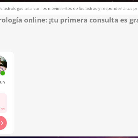
s astrólogos analizan los movimientos de los astros y responden a tus p
rología online
: ¡tu p
rimera consulta es gra
 un
.....
.....