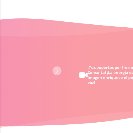
Obtén ayuda 24/7 - cuando
¡Tus expertos por fín en
Consulta! ¡La energía de
quieras y donde quieras
imagen enriquece el po
voz!