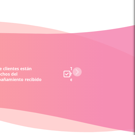
 clientes están
Todos los tarotistas y/o vident
echos del
han sido evaluados por nuestr
añamiento recibido
equipo y por nuestros clientes