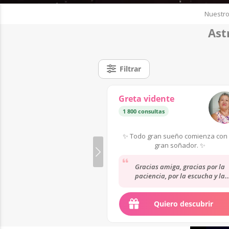
Nuestro
Ast
Filtrar
Greta vidente
1 800 consultas
✨ Todo gran sueño comienza con
gran soñador. ✨
Gracias amiga, gracias por la
paciencia, por la escucha y la
atención...................................................
.....................................................................
Quiero descubrir
...........................