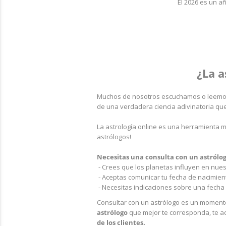
El 2026 es un añ
¿La a
Muchos de nosotros escuchamos o leemos
de una verdadera ciencia adivinatoria que
La astrología online es una herramienta 
astrólogos!
Necesitas una consulta con un astrólogo
- Crees que los planetas influyen en nues
- Aceptas comunicar tu fecha de nacimient
- Necesitas indicaciones sobre una fecha 
Consultar con un astrólogo es un momento
astrólogo
que mejor te corresponda, te a
de los clientes.