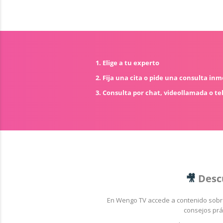
1. Elige a tu experto
2. Fija una cita o pide una consulta in
3. Consulta por chat, videollamada o te
🎥
Desc
En Wengo TV accede a contenido sob
consejos prá