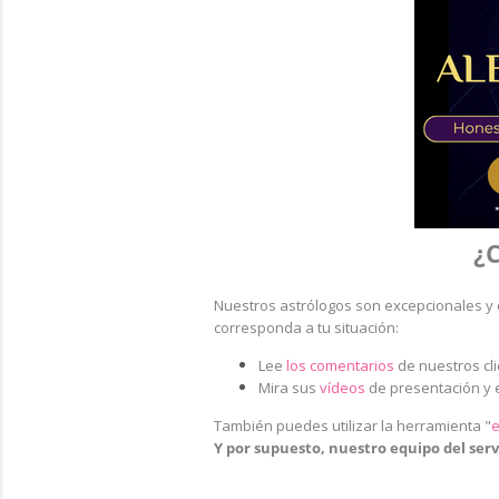
¿C
Nuestros astrólogos son excepcionales y 
corresponda a tu situación:
Lee
los comentarios
de nuestros cl
Mira sus
vídeos
de presentación y 
También puedes utilizar la herramienta
"
e
Y por supuesto, nuestro equipo del servi