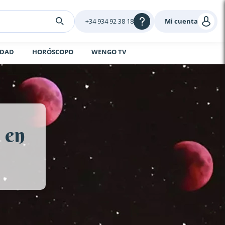
+34 934 92 38 18
Mi cuenta
IDAD
HORÓSCOPO
WENGO TV
 en