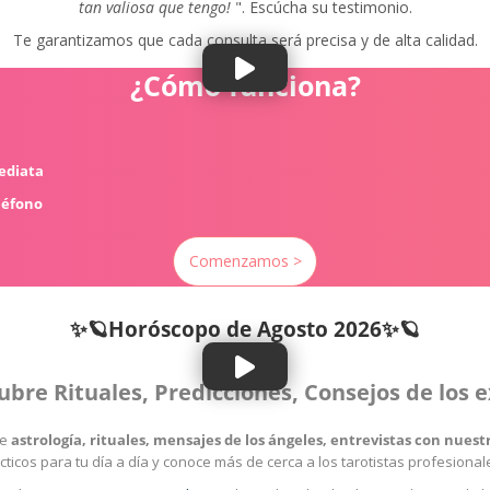
tan valiosa que tengo!
". Escúcha su testimonio.
Te garantizamos que cada consulta será precisa y de alta calidad.
¿Cómo funciona?
mediata
léfono
Comenzamos >
✨🪐Horóscopo de
Agosto 2026✨🪐
ubre Rituales, Predicciones, Consejos de los 
re
astrología, rituales, mensajes de los ángeles, entrevistas con nue
cticos para tu día a día y conoce más de cerca a los tarotistas profesiona