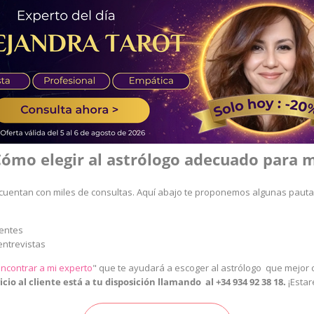
ómo elegir al astrólogo adecuado para 
cuentan con miles de consultas. Aquí abajo te proponemos algunas pauta
ientes
entrevistas
ncontrar a mi experto
"
que te ayudará a escoger al astrólogo que mejor c
cio al cliente está a tu disposición llamando al
+34 934 92 38 18
.
¡Esta