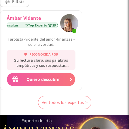
Filtrar
Ámbar Vidente
 consultas
Top Experto 🏆
·
29 000 consultas
Tarotista -vidente del amor -finanzas -
solo la verdad.
RECONOCIDA POR
Su lectura clara, sus palabras
empáticas y sus respuestas
directas.
Quiero descubrir
Ver todos los expertos >