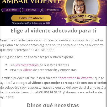
Elige al vidente adecuado para ti
Nuestros videntes son excepcionales y cuentan con miles de consultas.
Aquí abajo te proponemos algunas pautas para que escojas al experto
que mejor corresponda a tu situación:
👉
Algunas astucias para escoger al buen experto :
Lee
los comentarios
de nuestros clientes
Mira sus
vídeos
de presentación y entrevistas.
También puedes utilizar la herramienta
"
encontrar a mi experto
" que te
ayudará a escoger al
vidente
que mejor corresponda con tus criterios
de selección. Y por supuesto, nuestro equipo del servicio al cliente está a
tu disposición llamando al
+34 934 92 38 18
.
¡Estaremos encantados de
ayudarte!
Dinos qué necesitas