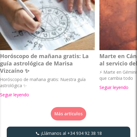
Horóscopo de mañana gratis: La
Marte en Cánc
guía astrológica de Marisa
al servicio de
Vizcaíno ✨
⚡ Marte en Géminis 
que cambia todo
Horóscopo de mañana gratis: Nuestra guía
astrológica ✨
Seguir leyendo
Seguir leyendo
Más artículos
📞 ¡Llámanos al
+34 934 92 38 18