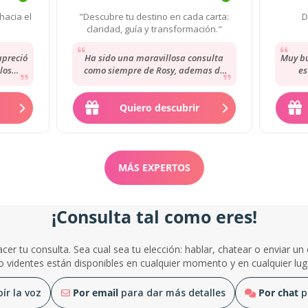
hacia el
"Descubre tu destino en cada carta:
D
claridad, guía y transformación."
apreció
Ha sido una maravillosa consulta
Muy bu
los
como siempre de Rosy, ademas de
es
vida ,
muy empatica y de clara escucha. La
con
recomiendo.
Quiero descubrir
MÁS EXPERTOS
¡Consulta tal como eres!
cer tu consulta. Sea cual sea tu elección: hablar, chatear o enviar un
o videntes están disponibles en cualquier momento y en cualquier lug
ír la voz
Por email
para dar más detalles
Por chat
p