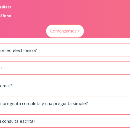
mediata
léfono
Comenzamos >
 correo electrónico?
o?
 email?
una pregunta completa y una pregunta simple?
 consulta escrita?