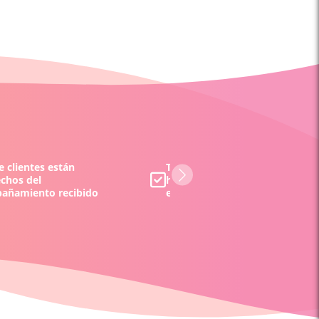
 clientes están
Todos los tarotistas y/o vident
echos del
han sido evaluados por nuestr
añamiento recibido
equipo y por nuestros clientes