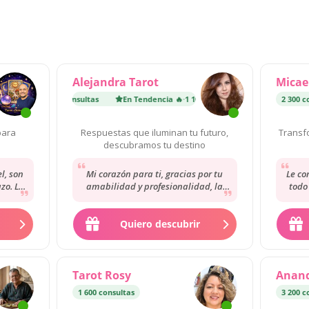
Alejandra Tarot
Micael
ncia 🔥
·
1 100 consultas
En Tendencia 🔥
·
1 100 consultas
2 300 c
para
Respuestas que iluminan tu futuro,
Transf
.
descubramos tu destino
l, son
Mi corazón para ti, gracias por tu
Le co
zo. Lo
amabilidad y profesionalidad, la
todo
 de la
recomiendo mucho, conecto muy
con c
bien con ella,...
Quiero descubrir
Tarot Rosy
Anand
1 600 consultas
3 200 c