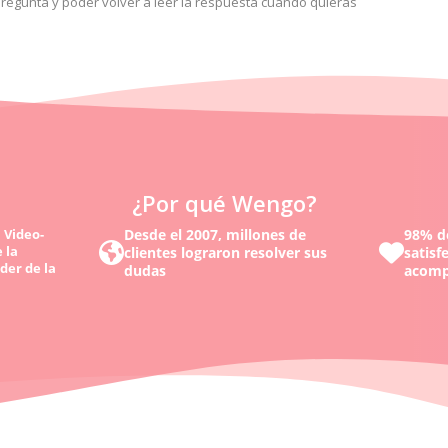
tu pregunta y poder volver a leer la respuesta cuando quieras
¿Por qué Wengo?
 Video-
Desde el 2007, millones de
98% de
 la
clientes lograron resolver sus
satisf
der de la
dudas
acomp