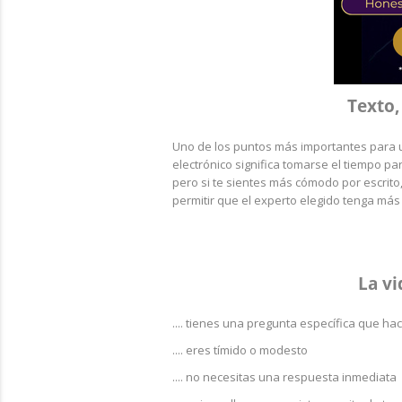
Texto,
Uno de los puntos más importantes para u
electrónico significa tomarse el tiempo p
pero si te sientes más cómodo por escrito
permitir que el experto elegido tenga má
La vi
.... tienes una pregunta específica que ha
.... eres tímido o modesto
.... no necesitas una respuesta inmediata