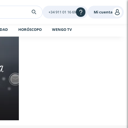
+34 911 01 16 69
Mi cuenta
IDAD
HORÓSCOPO
WENGO TV