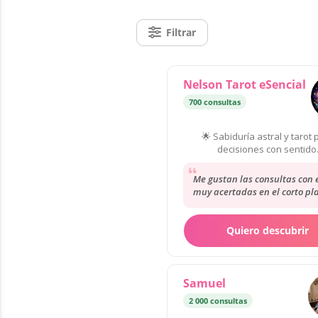
Filtrar
Nelson Tarot eSencial
700 consultas
En Tende
🌟 Sabiduría astral y tarot 
decisiones con sentido
Me gustan las consultas con e
muy acertadas en el corto pla
único mejorar algo la calidad
llamada....
Quiero descubrir
Samuel
2 000 consultas