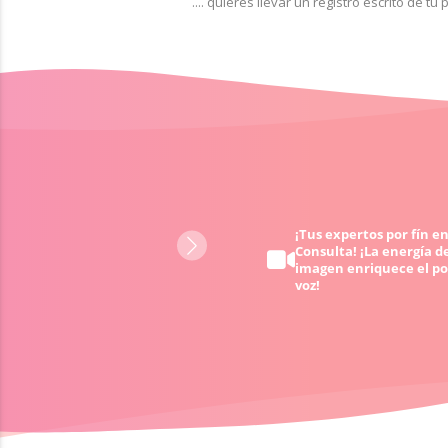
.... quieres llevar un registro escrito de 
Obtén ayuda 24/7 - cuando
¡Tus expertos por fín en
Consulta! ¡La energía de
quieras y donde quieras
imagen enriquece el po
voz!