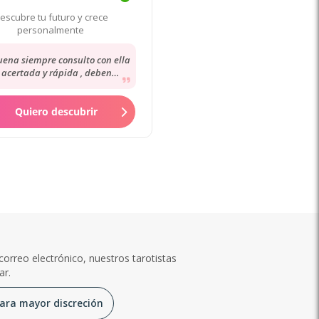
escubre tu futuro y crece
personalmente
ena siempre consulto con ella
 acertada y rápida , deben
sultar los demás no me han
dicho la verdad
Quiero descubrir
 correo electrónico, nuestros tarotistas
ar.
ara mayor discreción