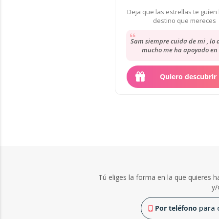
Deja que las estrellas te guíen 
destino que mereces
Sam siempre cuida de mi , lo 
mucho me ha apoyado en 
momentos más difíciles de mi 
su orientación...
Quiero descubrir
Tú eliges la forma en la que quieres ha
y/
Por teléfono
para o