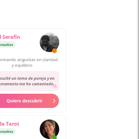
 Serafín
onsultas
ormando angustias en claridad
y equilibrio
nsulté un tema de pareja y en
 momento me ha comentado
laridad y muchísima empatía
para entender...
Quiero descubrir
a Tarot
onsultas