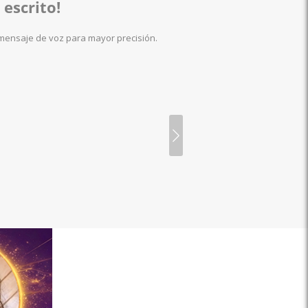
 escrito!
 mensaje de voz para mayor precisión.
Gema Tarotista
Tarotista-Maestra en magia Blanca
6075
consultas
99.4%
1
€