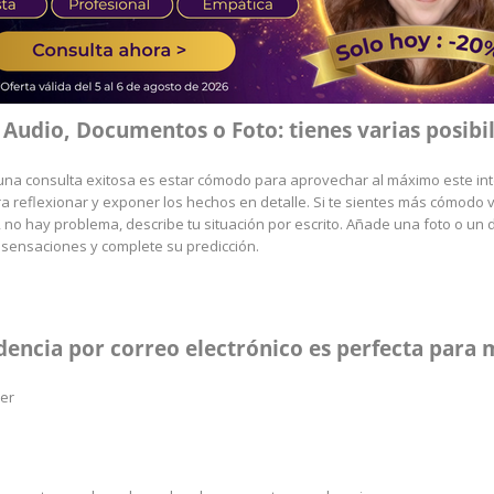
 Audio, Documentos o Foto: tienes varias posibi
na consulta exitosa es estar cómodo para aprovechar al máximo este int
ara reflexionar y exponer los hechos en detalle. Si te sientes más cómod
, no hay problema, describe tu situación por escrito. Añade una foto o u
s sensaciones y complete su predicción.
dencia por correo electrónico es perfecta para mi
cer