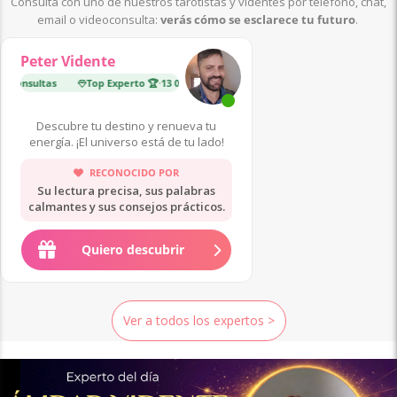
Consulta con uno de nuestros tarotistas y videntes por teléfono, chat,
email o videoconsulta:
verás cómo se esclarece tu futuro
.
Peter Vidente
 consultas
Top Experto 🏆
·
13 000 consultas
En Tendencia 🔥
·
6
Descubre tu destino y renueva tu
energía. ¡El universo está de tu lado!
RECONOCIDO POR
Su lectura precisa, sus palabras
calmantes y sus consejos prácticos.
Quiero descubrir
Ver a todos los expertos >