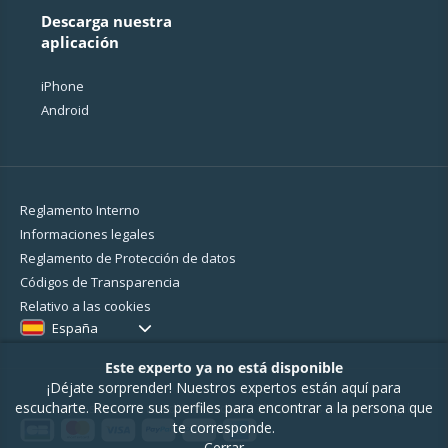
Descarga nuestra
aplicación
iPhone
Android
Reglamento Interno
Informaciones legales
Reglamento de Protección de datos
Códigos de Transparencia
Relativo a las cookies
España
Este experto ya no está disponible
¡Déjate sorprender! Nuestros expertos están aquí para
escucharte. Recorre sus perfiles para encontrar a la persona que
2026 - MyBestPro - 75 rue d'Amsterdam - 75008 Paris -
Mención legal
te corresponde.
Cerrar