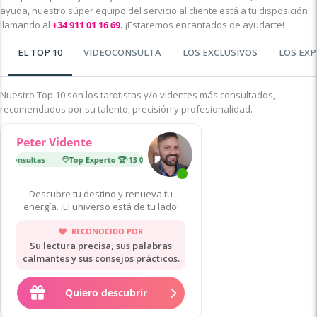
ayuda, nuestro súper equipo del servicio al cliente está a tu disposición
llamando al
+34 911 01 16 69
.
¡Estaremos encantados de ayudarte!
EL TOP 10
VIDEOCONSULTA
LOS EXCLUSIVOS
LOS EX
Nuestro Top 10 son los tarotistas y/o videntes más consultados,
recomendados por su talento, precisión y profesionalidad.
Peter Vidente
 consultas
Top Experto 🏆
·
13 000 consultas
Top Experto 🏆
·
32
Descubre tu destino y renueva tu
energía. ¡El universo está de tu lado!
RECONOCIDO POR
Su lectura precisa, sus palabras
calmantes y sus consejos prácticos.
Quiero descubrir