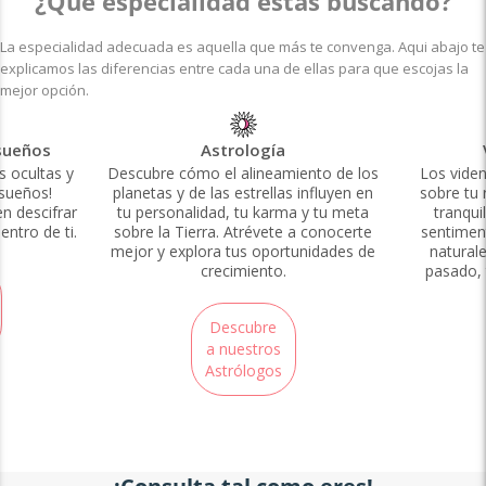
¿Qué especialidad estás buscando?
La especialidad adecuada es aquella que más te convenga. Aqui abajo te
explicamos las diferencias entre cada una de ellas para que escojas la
mejor opción.
 sueños
Astrología
 ocultas y
Descubre cómo el alineamiento de los
Los vide
 sueños!
planetas y de las estrellas influyen en
sobre tu 
n descifrar
tu personalidad, tu karma y tu meta
tranqui
ntro de ti.
sobre la Tierra. Atrévete a conocerte
sentiment
mejor y explora tus oportunidades de
naturale
crecimiento.
pasado, 
Descubre
a nuestros
Astrólogos