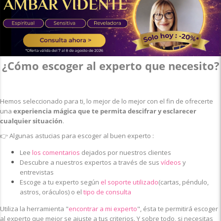
¿Cómo escoger al experto que necesito?
Hemos seleccionado para ti, lo mejor de lo mejor con el fin de ofrecerte
una
experiencia mágica que te permita descifrar y esclarecer
cualquier situación
.
👉
Algunas astucias para escoger al buen experto :
Lee
los comentarios
dejados por nuestros clientes
Descubre a nuestros expertos a través de sus
vídeos
y
entrevistas
Escoge a tu experto según
el soporte utilizado
(cartas, péndulo,
astros, oráculos) o el
tipo de consulta
Utiliza la herramienta
"
encontrar a mi experto
", ésta te permitirá escoger
al experto que mejor se ajuste a tus criterios. Y sobre todo, si necesitas