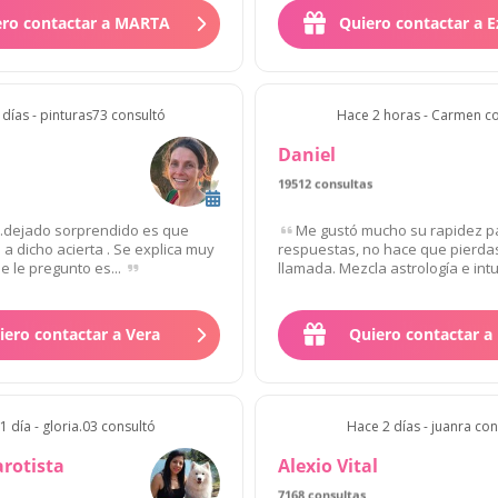
ero contactar a MARTA
Quiero contactar a E
días - pinturas73 consultó
Hace 2 horas - Carmen c
Daniel
19512 consultas
.dejado sorprendido es que
Me gustó mucho su rapidez p
 a dicho acierta . Se explica muy
respuestas, no hace que pierdas
e le pregunto es...
llamada. Mezcla astrología e intui
iero contactar a Vera
Quiero contactar a 
1 día - gloria.03 consultó
Hace 2 días - juanra con
arotista
Alexio Vital
7168 consultas