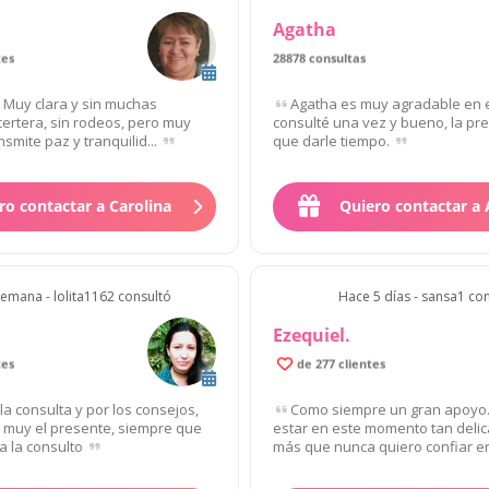
Agatha
tes
28878 consultas
! Muy clara y sin muchas
Agatha es muy agradable en el
certera, sin rodeos, pero muy
consulté una vez y bueno, la pr
smite paz y tranquilid...
que darle tiempo.
ro contactar a Carolina
Quiero contactar a
emana - lolita1162 consultó
Hace 5 días - sansa1 co
Ezequiel.
tes
de 277 clientes
la consulta y por los consejos,
Como siempre un gran apoyo.
e muy el presente, siempre que
estar en este momento tan deli
a la consulto
más que nunca quiero confiar en