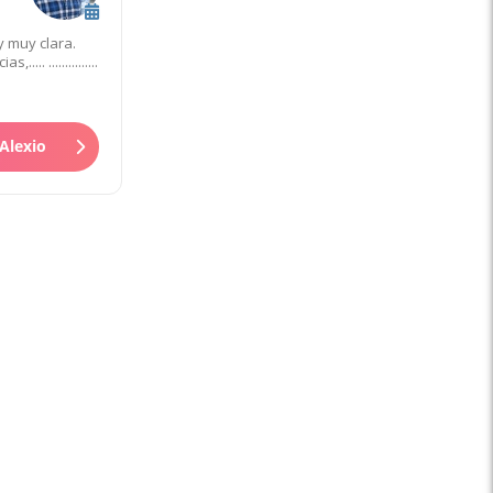
 muy clara.
.. ...............
Alexio