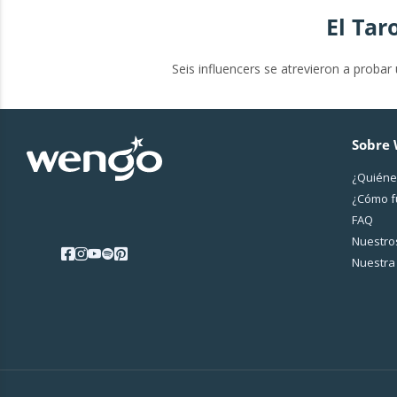
El Tar
Seis influencers se atrevieron a proba
Sobre
¿Quiéne
¿Cо́mo 
FAQ
Nuestros
Nuestra 