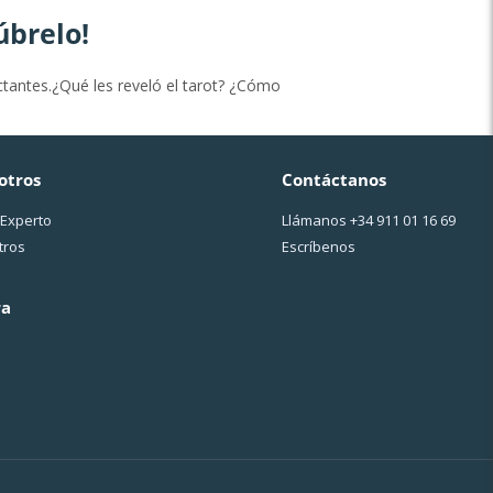
úbrelo!
ctantes.¿Qué les reveló el tarot? ¿Cómo
otros
Contáctanos
 Experto
Llámanos
+34 911 01 16 69
tros
Escríbenos
ra