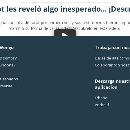
ot les reveló algo inesperado… ¡Desc
r una consulta de tarot por primera vez y sus testimonios fueron impa
cambió su forma de ver la vida? Descúbrelo en este video.
 Wengo
Trabaja con nos
s somos?
Darse de alta como
funciona?
Colaborar con noso
 servicios
Descarga nuest
revista
aplicación
iPhone
Android