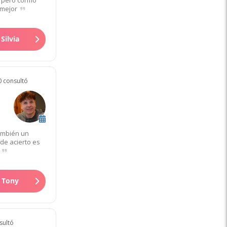
 mejor
Silvia
0 consultó
ambién un
de acierto es
.
a Tony
sultó