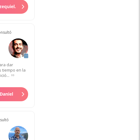
zequiel.
onsultó
ara dar
 tiempo en la
ció...
Daniel
sultó