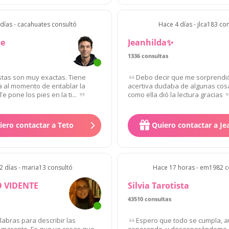
días - cacahuates consultó
Hace 4 días - jlca183 co
te
Jeanhilda✨
1336 consultas
tas son muy exactas. Tiene
Debo decir que me sorprendi
 al momento de entablar la
acertiva dudaba de algunas cosa
e pone los pies en la ti...
como ella dió la lectura gracias
iero contactar a Teto
Quiero contactar a J
2 días - maria13 consultó
Hace 17 horas - em1982 c
 VIDENTE
Silvia Tarotista
43510 consultas
abras para describir las
Espero que todo se cumpla, a
Amaranto. Es que ve cosas que
esperando, y desesperándome, 