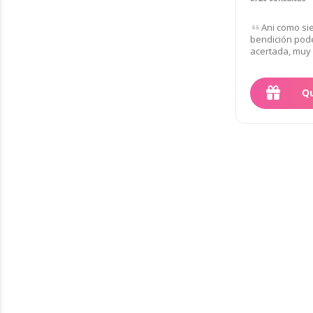
Ani como si
bendición pode
acertada, muy 
Qu