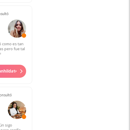
nsultó
ó como es tan
s pero fue tal
eanhilda✨
onsultó
ún sigo
pero confío