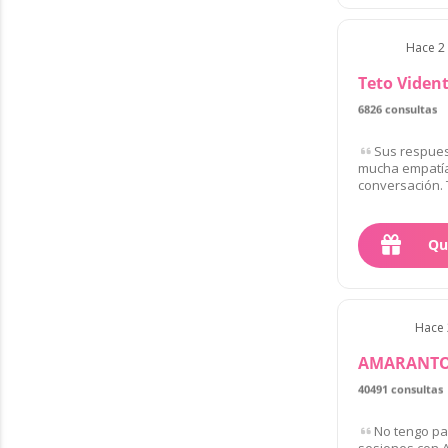
Hace 2 
Teto Viden
6826 consultas
Sus respues
mucha empatía
conversación. T
Qu
Hace 
AMARANTO
40491 consultas
No tengo pal
sesiones con 