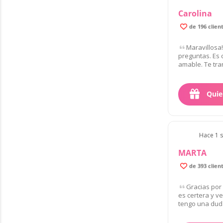
Carolina
de 196 clien
Maravillosa
preguntas. Es 
amable. Te tran
Quie
Hace 1 s
MARTA
de 393 clien
Gracias por 
es certera y v
tengo una dud