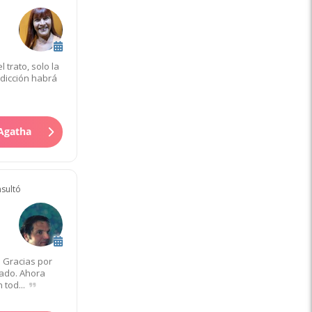
 trato, solo la
edicción habrá
 Agatha
nsultó
 Gracias por
cado. Ahora
 tod...