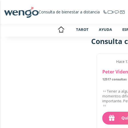
Consulta de bienestar a distancia
TAROT
AYUDA
ES
Consulta c
Hace 1
Peter Vide
12517 consultas
Tener a alg
momentos dific
importante. Pe
Qui