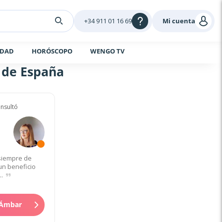
+34 911 01 16 69
Mi cuenta
IDAD
HORÓSCOPO
WENGO TV
s de España
nsultó
 siempre de
un beneficio
..
 Ámbar