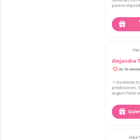
parece imposib
Hace
Alejandra 
de 14 client
Excelente t
predicciones. 
auguro hace u
Quier
Hace 5