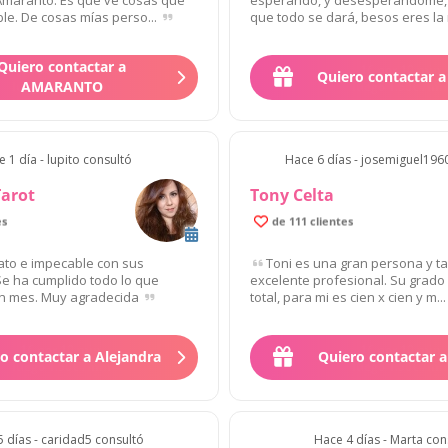
le. De cosas mías perso...
que todo se dará, besos eres la
Quiero contactar a
Quiero contactar a 
AMARANTO
 1 día - lupito consultó
Hace 6 días - josemiguel196
Tarot
Tony Celta
es
de 111 clientes
rato e impecable con sus
Toni es una gran persona y t
Se ha cumplido todo lo que
excelente profesional. Su grado 
n mes. Muy agradecida
total, para mi es cien x cien y m..
o contactar a Alejandra
Quiero contactar 
 días - caridad5 consultó
Hace 4 días - Marta con