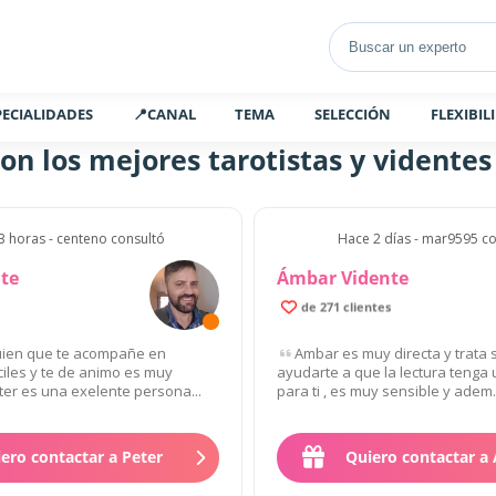
PECIALIDADES
📍CANAL
TEMA
SELECCIÓN
FLEXIBIL
on los mejores tarotistas y vidente
3 horas - centeno consultó
Hace 2 días - mar9595 co
nte
Ámbar Vidente
de 271 clientes
uien que te acompañe en
Ambar es muy directa y trata
iles y te de animo es muy
ayudarte a que la lectura tenga 
ter es una exelente persona...
para ti , es muy sensible y adem.
ero contactar a Peter
Quiero contactar a