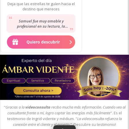
Deja que las estrellas te guíen hacia el
destino que mereces
Samuel fue muy amable y
profesional en su lectura, la
información fue bastante detallada
y espero que sus palabras...
Quiero descubrir
"
Gracias a la
videoconsulta
recibo mucha más información. Cuando veo al
consultante frente a mí, logro captar las energías más fácilmente
". Es el
testimonio de Ingrid vidente y médium. "
La videoconsulta refuerza la
conexión entre el cliente y el experto
." ¡Descubre su testimonio!