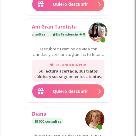
Quiero descubrir
Ani Gran Tarotista
dencia 🔥
·
8 700 consultas
En Tendencia 🔥
·
8 700 consultas
Descubre tu camino de vida con
claridad y confianza. ¡Ilumina tu futuro
ahora!
RECONOCIDA POR
Su lectura acertada, sus tratos
cálidos y sus seguimientos atentos.
Quiero descubrir
Diana
18 000 consultas