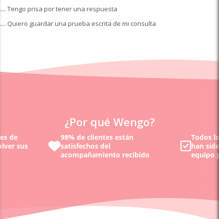
.... Tengo prisa por tener una respuesta
.... Quiero guardar una prueba escrita de mi consulta
¿Por qué Wengo?
nes de
98% de clientes están
Todos lo
olver sus
satisfechos del
han sid
acompañamiento recibido
equipo y