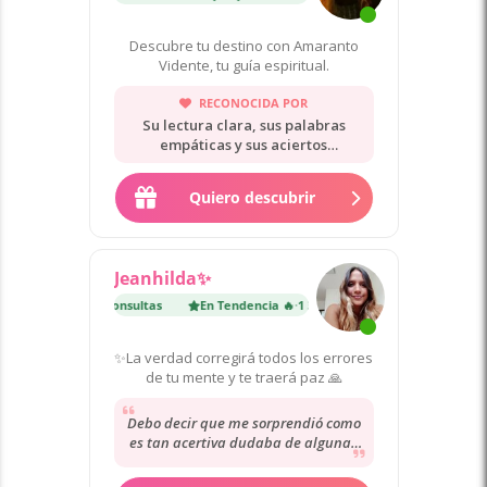
Descubre tu destino con Amaranto
Vidente, tu guía espiritual.
RECONOCIDA POR
Su lectura clara, sus palabras
empáticas y sus aciertos
comprobados.
Quiero descubrir
Jeanhilda✨
dencia 🔥
·
1 300 consultas
En Tendencia 🔥
·
1 300 consultas
✨La verdad corregirá todos los errores
de tu mente y te traerá paz 🙏
Debo decir que me sorprendió como
es tan acertiva dudaba de algunas
cosas pero fue tal como ella dió la
lectura...