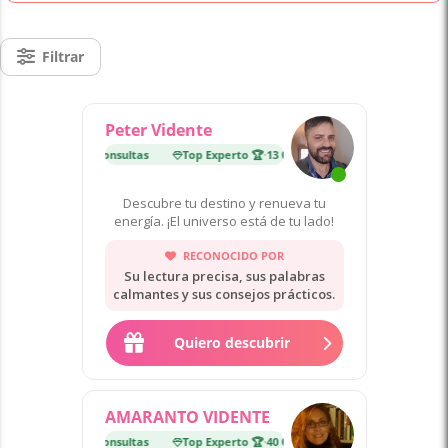
Filtrar
Peter Vidente
perto 🏆
·
13 000 consultas
Top Experto 🏆
·
13 000 consultas
Descubre tu destino y renueva tu
energía. ¡El universo está de tu lado!
RECONOCIDO POR
Su lectura precisa, sus palabras
calmantes y sus consejos prácticos.
Quiero descubrir
AMARANTO VIDENTE
perto 🏆
·
40 000 consultas
Top Experto 🏆
·
40 000 consultas