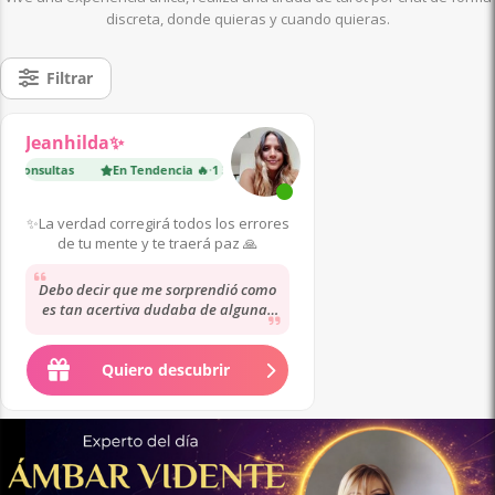
discreta, donde quieras y cuando quieras.
Filtrar
Jeanhilda✨
0 consultas
En Tendencia 🔥
·
1 300 consultas
En Tendencia 🔥
·
8
✨La verdad corregirá todos los errores
de tu mente y te traerá paz 🙏
Debo decir que me sorprendió como
es tan acertiva dudaba de algunas
cosas pero fue tal como ella dió la
lectura...
Quiero descubrir