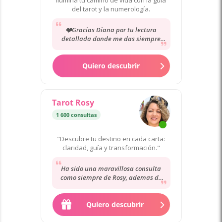
Ilumina tu camino de vida con la guía
del tarot y la numerología.
❤️Gracias Diana por tu lectura
detallada donde me das siempre
tanta información en lo que dura la
consulta. Gracias...
Quiero descubrir
Tarot Rosy
1 600 consultas
"Descubre tu destino en cada carta:
claridad, guía y transformación."
Ha sido una maravillosa consulta
como siempre de Rosy, ademas de
muy empatica y de clara escucha. La
recomiendo.
Quiero descubrir